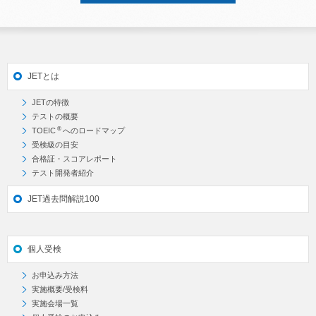
JETとは
JETの特徴
テストの概要
®
TOEIC
へのロードマップ
受検級の目安
合格証・スコアレポート
テスト開発者紹介
JET過去問解説100
個人受検
お申込み方法
実施概要/受検料
実施会場一覧