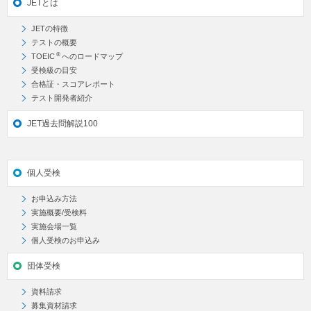
JETとは
JETの特徴
テストの概要
®
TOEIC
へのロードマップ
受検級の目安
合格証・スコアレポート
テスト開発者紹介
JET過去問解説100
個人受検
お申込み方法
実施概要/受検料
実施会場一覧
個人受検のお申込み
団体受検
資料請求
募集資材請求