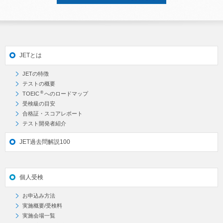
JETとは
JETの特徴
テストの概要
®
TOEIC
へのロードマップ
受検級の目安
合格証・スコアレポート
テスト開発者紹介
JET過去問解説100
個人受検
お申込み方法
実施概要/受検料
実施会場一覧