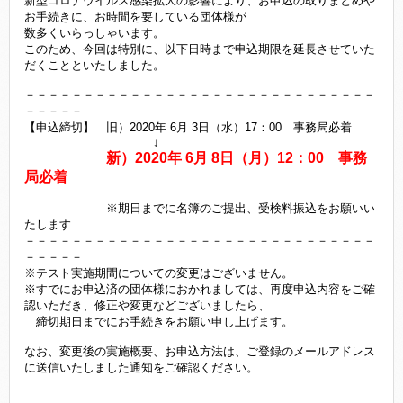
新型コロナウイルス感染拡大の影響により、お申込の取りまとめや
お手続きに、お時間を要している団体様が
数多くいらっしゃいます。
このため、今回は特別に、以下日時まで申込期限を延長させていた
だくことといたしました。
－－－－－－－－－－－－－－－－－－－－－－－－－－－－－－
－－－－－
【申込締切】 旧）2020年 6月 3日（水）17：00 事務局必着
↓
新）2020年 6月 8日（月）12：00 事務
局必着
※期日までに名簿のご提出、受検料振込をお願いい
たします
－－－－－－－－－－－－－－－－－－－－－－－－－－－－－－
－－－－－
※テスト実施期間についての変更はございません。
※すでにお申込済の団体様におかれましては、再度申込内容をご確
認いただき、修正や変更などございましたら、
締切期日までにお手続きをお願い申し上げます。
なお、変更後の実施概要、お申込方法は、ご登録のメールアドレス
に送信いたしました通知をご確認ください。