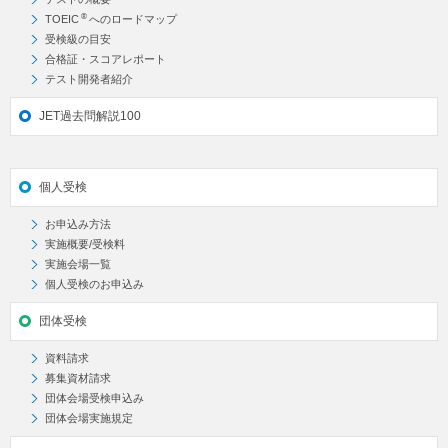
®
TOEIC
へのロードマップ
受検級の目安
合格証・スコアレポート
テスト開発者紹介
JET過去問解説100
個人受検
お申込み方法
実施概要/受検料
実施会場一覧
個人受検のお申込み
団体受検
資料請求
募集資材請求
団体会場受検申込み
団体会場実施規定