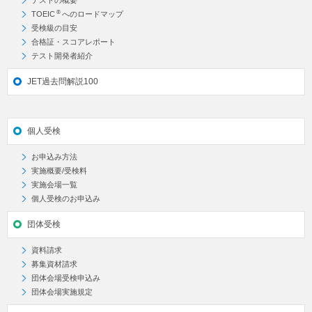
テストの概要
®
TOEIC
へのロードマップ
受検級の目安
合格証・スコアレポート
テスト開発者紹介
JET過去問解説100
個人受検
お申込み方法
実施概要/受検料
実施会場一覧
個人受検のお申込み
団体受検
資料請求
募集資材請求
団体会場受検申込み
団体会場実施規定