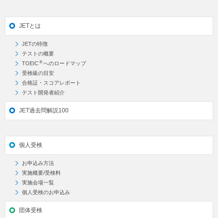
JETとは
JETの特徴
テストの概要
®
TOEIC
へのロードマップ
受検級の目安
合格証・スコアレポート
テスト開発者紹介
JET過去問解説100
個人受検
お申込み方法
実施概要/受検料
実施会場一覧
個人受検のお申込み
団体受検