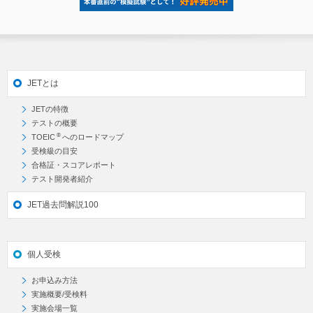
JETとは
JETの特徴
テストの概要
®
TOEIC
へのロードマップ
受検級の目安
合格証・スコアレポート
テスト開発者紹介
JET過去問解説100
個人受検
お申込み方法
実施概要/受検料
実施会場一覧