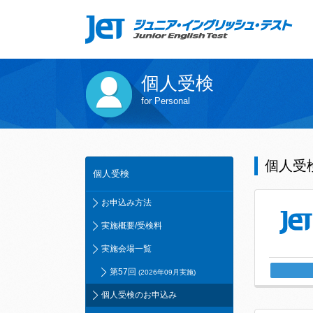
個人受検
for Personal
個人受
個人受検
お申込み方法
実施概要/受検料
実施会場一覧
第57回
(2026年09月実施)
個人受検のお申込み