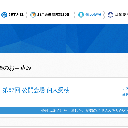
JETとは
オンライン模試
個人受検
団体受
検のお申込み
テス
第57回 公開会場 個人受検
受付
受付は終了いたしました。多数のお申込みありがと