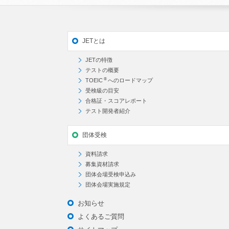
JETとは
JETの特徴
テストの概要
®
TOEIC
へのロードマップ
受検級の目安
合格証・スコアレポート
テスト開発者紹介
団体受検
資料請求
募集資材請求
団体会場受検申込み
団体会場実施規定
お知らせ
よくあるご質問