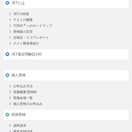
JETとは
JETの特徴
テストの概要
®
TOEIC
へのロードマップ
受検級の目安
合格証・スコアレポート
テスト開発者紹介
JET過去問解説100
個人受検
お申込み方法
実施概要/受検料
実施会場一覧
個人受検のお申込み
団体受検
資料請求
募集資材請求