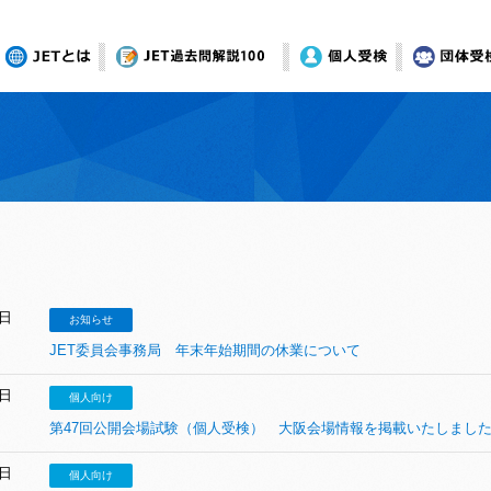
JETとは
オンライン模試
個人受検
団体受
0日
お知らせ
JET委員会事務局 年末年始期間の休業について
6日
個人向け
第47回公開会場試験（個人受検） 大阪会場情報を掲載いたしまし
9日
個人向け