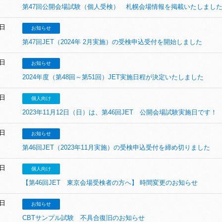
第47回公開会場試験（個人受検） 札幌会場情報を掲載いたしまし
9日
お知らせ
第47回JET（2024年 2月実施）の受検申込受付を開始しました
0日
お知らせ
2024年度（第48回～第51回）JET実施日程が決定いたしました
6日
個人向け
2023年11月12日（日）は、第46回JET 公開会場試験実施日です！
1日
お知らせ
第46回JET（2023年11月実施）の受検申込受付を締め切りました
5日
個人向け
【第46回JET 東京会場受検者の方へ】 時間変更のお知らせ
4日
お知らせ
CBTサンプル試験 不具合復旧のお知らせ