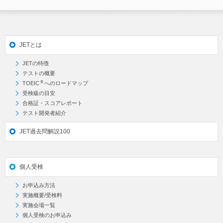
JETとは
JETの特徴
テストの概要
®
TOEIC
へのロードマップ
受検級の目安
合格証・スコアレポート
テスト開発者紹介
JET過去問解説100
個人受検
お申込み方法
実施概要/受検料
実施会場一覧
個人受検のお申込み