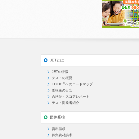
JETとは
JETの特徴
テストの概要
®
TOEIC
へのロードマップ
受検級の目安
合格証・スコアレポート
テスト開発者紹介
団体受検
資料請求
募集資材請求