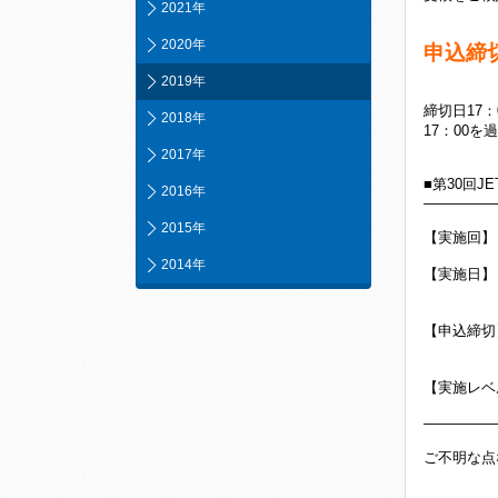
2021年
2020年
申込締切
2019年
締切日17
2018年
17：00
2017年
■第30回J
2016年
―――――
2015年
【実施回】
2014年
【実施日】 
※JET
【申込締切】
期日ま
【実施レベル
―――――
ご不明な点