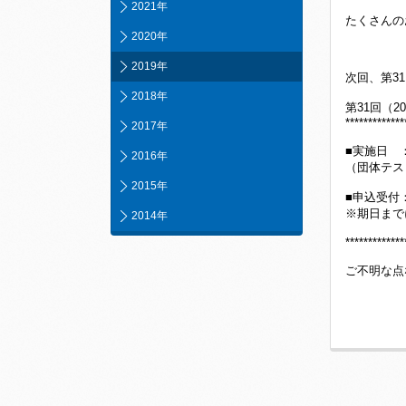
2021年
たくさんの
2020年
2019年
次回、第3
2018年
第31回（2
*************
2017年
■実施日 ：
2016年
（団体テスト
2015年
■申込受付：
※期日まで
2014年
*************
ご不明な点