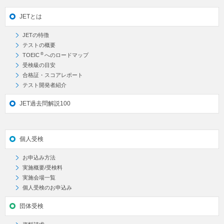
JETとは
JETの特徴
テストの概要
®
TOEIC
へのロードマップ
受検級の目安
合格証・スコアレポート
テスト開発者紹介
JET過去問解説100
個人受検
お申込み方法
実施概要/受検料
実施会場一覧
個人受検のお申込み
団体受検