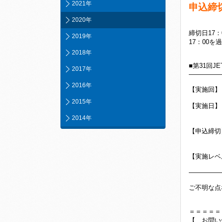
2021年
申込締切
2020年
締切日17
2019年
17：00
2018年
■第31回J
2017年
―――――
2016年
【実施回】
2015年
【実施日】 
※JET
2014年
【申込締切】
期日ま
【実施レベル
―――――
ご不明な点
＝＝＝＝＝
【 お問