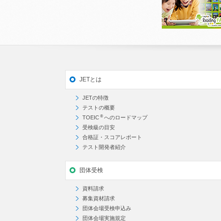
JETとは
JETの特徴
テストの概要
®
TOEIC
へのロードマップ
受検級の目安
合格証・スコアレポート
テスト開発者紹介
団体受検
資料請求
募集資材請求
団体会場受検申込み
団体会場実施規定