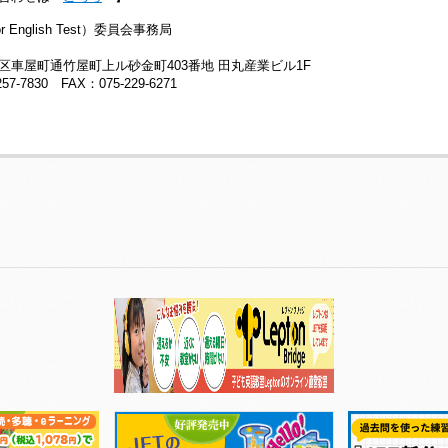
or English Test）委員会事務局
5
区車屋町通竹屋町上ル砂金町403番地 田丸産業ビル1F
257-7830 FAX：075-229-6271