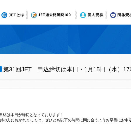
JETとは
オンライン模試
個人受検
団体受
第31回JET 申込締切は本日・1月15日（水）1
ET申込は本日が締切となっております！
討の方におかれましては、ぜひとも以下の時間に間に合うようお早目にお申