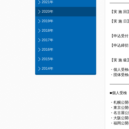
2021年
―――――
2020年
【実 施 
2019年
【実 施 日
※JET
2018年
【申込受付】
2017年
【申込締切】
2016年
※締切日
2015年
【実 施 級
2014年
・個人受
・団体受
―――――
■個人受検
・札幌公開
・東京公開
・名古屋公
・大阪公開
・福岡公開