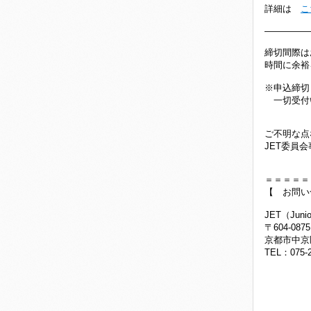
詳細は
こ
―――――
締切間際は
時間に余裕
※申込締切
一切受付
ご不明な点
JET委員
＝＝＝＝＝
【 お問
JET（Juni
〒604-0875
京都市中京
TEL：075-2