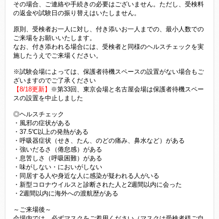
その場合、ご連絡や手続きの必要はございません。ただし、受検料
の返金や試験日の振り替えはいたしません。
原則、受検者お一人に対し、付き添いお一人までの、最小人数での
ご来場をお願いいたします。
なお、付き添われる場合には、受検者と同様のヘルスチェックを実
施したうえでご来場ください。
※試験会場によっては、保護者待機スペースの設置がない場合もご
ざいますのでご了承ください
【8/18更新】
※第33回、東京会場と名古屋会場は保護者待機スペー
スの設置を中止しました
◎ヘルスチェック
・風邪の症状がある
・37.5℃以上の発熱がある
・呼吸器症状（せき、たん、のどの痛み、鼻水など）がある
・強いだるさ（倦怠感）がある
・息苦しさ（呼吸困難）がある
・味がしない・においがしない
・同居する人や身近な人に感染が疑われる人がいる
・新型コロナウイルスと診断された人と2週間以内に会った
・2週間以内に海外への渡航歴がある
～ご来場後～
会場内では、必ずマスクをご着用ください（マスクは受検者様ご自