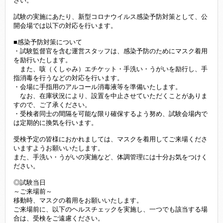
さい。
試験の実施にあたり、新型コロナウイルス感染予防対策として、公
開会場では以下の対応を行います。
■感染予防対策について
・試験監督官を含む運営スタッフは、感染予防のためにマスク着用
を励行いたします。
また、咳（くしゃみ）エチケット・手洗い・うがいを励行し、手
指消毒を行うなどの対応を行います。
・会場に手指用のアルコール消毒液等を準備いたします。
なお、在庫状況により、設置を中止させていただくことがありま
すので、ご了承ください。
・受検者同士の間隔を可能な限り確保するよう努め、試験会場内で
は定期的に換気を行います。
受検予定の皆様におかれましては、マスクを着用してご来場くださ
いますようお願いいたします。
また、手洗い・うがいの実施など、体調管理には十分お気をつけく
ださい。
◎試験当日
～ご来場前～
移動時、マスクの着用をお願いいたします。
ご来場前に、以下のヘルスチェックを実施し、一つでも該当する場
合は、受検をご遠慮ください。