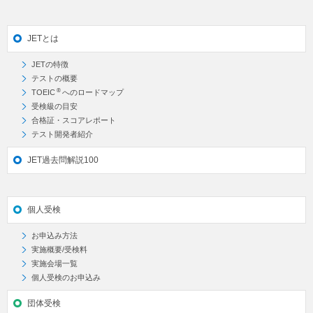
JETとは
JETの特徴
テストの概要
®
TOEIC
へのロードマップ
受検級の目安
合格証・スコアレポート
テスト開発者紹介
JET過去問解説100
個人受検
お申込み方法
実施概要/受検料
実施会場一覧
個人受検のお申込み
団体受検