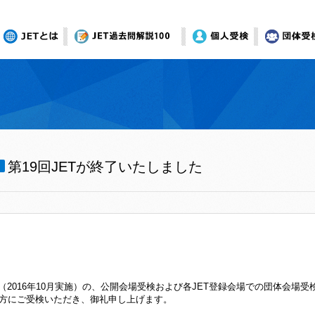
JETとは
オンライン模試
個人受検
団体受
第19回JETが終了いたしました
ET（2016年10月実施）の、公開会場受検および各JET登録会場での団体会場
方にご受検いただき、御礼申し上げます。