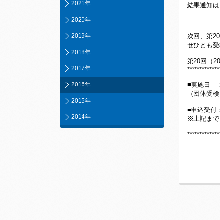
2021年
結果通知は
2020年
2019年
次回、第2
ぜひとも受
2018年
第20回（2
2017年
*************
2016年
■実施日 ：
（団体受検 
2015年
■申込受付：
2014年
※上記まで
*************