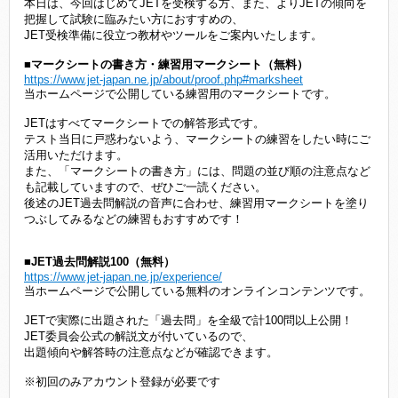
本日は、今回はじめてJETを受検する方、また、よりJETの傾向を
把握して試験に臨みたい方におすすめの、
JET受検準備に役立つ教材やツールをご案内いたします。
■マークシートの書き方・練習用マークシート（無料）
https://www.jet-japan.ne.jp/about/proof.php#marksheet
当ホームページで公開している練習用のマークシートです。
JETはすべてマークシートでの解答形式です。
テスト当日に戸惑わないよう、マークシートの練習をしたい時にご
活用いただけます。
また、「マークシートの書き方」には、問題の並び順の注意点など
も記載していますので、ぜひご一読ください。
後述のJET過去問解説の音声に合わせ、練習用マークシートを塗り
つぶしてみるなどの練習もおすすめです！
■JET過去問解説100（無料）
https://www.jet-japan.ne.jp/experience/
当ホームページで公開している無料のオンラインコンテンツです。
JETで実際に出題された「過去問」を全級で計100問以上公開！
JET委員会公式の解説文が付いているので、
出題傾向や解答時の注意点などが確認できます。
※初回のみアカウント登録が必要です