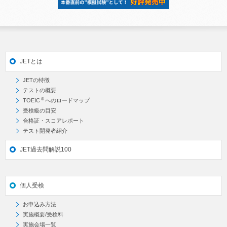
JETとは
JETの特徴
テストの概要
®
TOEIC
へのロードマップ
受検級の目安
合格証・スコアレポート
テスト開発者紹介
JET過去問解説100
個人受検
お申込み方法
実施概要/受検料
実施会場一覧