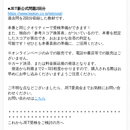
■JET新公式問題2回分
https://www.lepton.co.jp/jetmogi/
過去問を2回分収録した教材です。
本番と同じクオリティーで受検準備ができます！
また、独自の「参考スコア換算表」がついているので、本番を想定
したスコアが算出でき、おおまかな合否の判定も
可能です！ぜひとも本番直前の準備に、ご活用ください。
※オンラインページのみでの販売です。電話や書店等での販売はご
ざいません。
※カード決済、または料金振込後の発送となります。
発送から到着まで2～3日程度かかりますので、購入される際はお
早めにお申し込みくださいますようご注意ください。
ご不明な点などございましたら、JET委員会までお気軽にお問い合
わせください。
お問い合わせは
こちら
＊＊＊＊＊＊＊＊＊＊＊＊＊＊＊＊＊＊＊＊＊＊＊＊＊＊＊＊＊＊
＊＊＊＊＊＊＊＊＊＊＊＊＊＊＊＊＊
これからJET受検をご検討の方へ