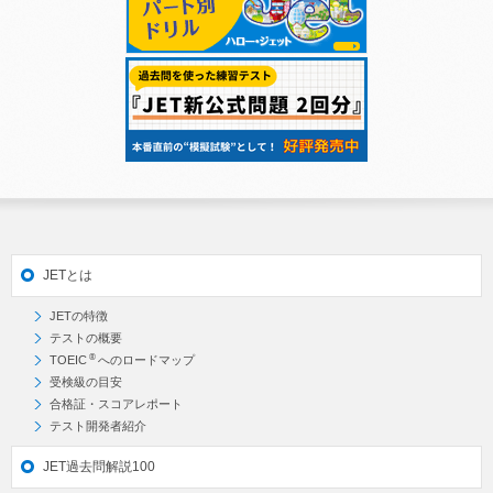
JETとは
JETの特徴
テストの概要
®
TOEIC
へのロードマップ
受検級の目安
合格証・スコアレポート
テスト開発者紹介
JET過去問解説100